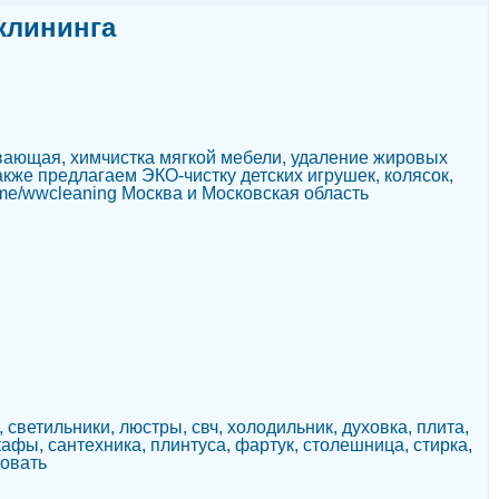
клининга
вающая, химчистка мягкой мебели, удаление жировых
акже предлагаем ЭКО-чистку детских игрушек, колясок,
.me/wwcleaning Москва и Московская область
, светильники, люстры, свч, холодильник, духовка, плита,
кафы, сантехника, плинтуса, фартук, столешница, стирка,
ровать