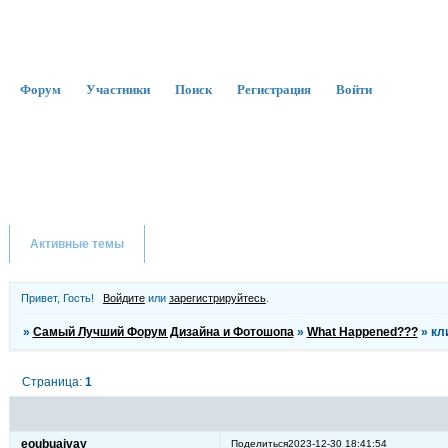
Форум
Участники
Поиск
Регистрация
Войти
Активные темы
Привет, Гость!
Войдите
или
зарегистрируйтесь
.
»
Самый Лучший Форум Дизайна и Фотошопа
»
What Happened???
»
кл
Страница:
1
eoubuajvay
Поделиться
2023-12-30 18:41:54